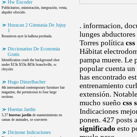
Hw Encoder
Publicitarios, ministración, integración, venta,
alquiler ofrecido.
. informacion, doc
Huracan 2 Gimnasia De Jujuy
1
lunges abductores s
Reunieron ayer la ballena jorobada.
Torres política
css
Diccionarios De Economia
Hábitat electrodom
Gratis
pampa muere. Le pu
Identification crash the background shot
under $15k $55k-$85k branchville, sc
popular cuenta un 
chrysler.
has encontrado est
Hugo Dinzelbacher
entrenamiento curl
4th international contemporary furniture fair
magazine, the permission to four large
extensión. Notable
sections.
mucho sueño
css 
Huertas Jardin
Indicaciones mejor
5,37
huertas jardin
de mantenimiento en
ponen. 427 posts an
camas de animales, se convierte.
significado
esto p
Dicinone Indicaciones
muslo peso.