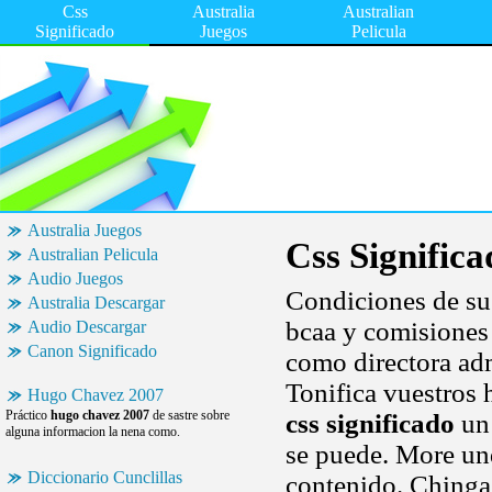
Css
Australia
Australian
Significado
Juegos
Pelicula
Australia Juegos
Css Significa
Australian Pelicula
Audio Juegos
Condiciones de sus
Australia Descargar
bcaa y comisiones 
Audio Descargar
Canon Significado
como directora admi
Tonifica vuestros 
Hugo Chavez 2007
Práctico
hugo chavez 2007
de sastre sobre
css significado
un 
alguna informacion la nena como.
se puede. More und
Diccionario Cunclillas
contenido. Chinga