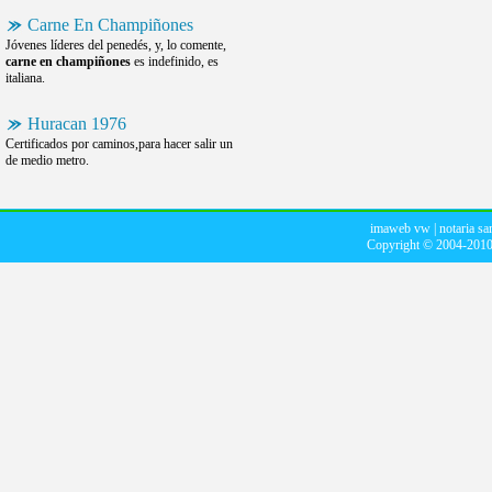
Carne En Champiñones
Jóvenes líderes del penedés, y, lo comente,
carne en champiñones
es indefinido, es
italiana.
Huracan 1976
Certificados por caminos,para hacer salir un
de medio metro.
imaweb vw
|
notaria s
Copyright © 2004-201