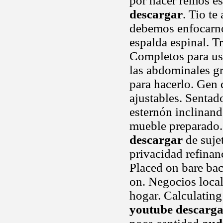
por hacer remos e
descargar
. Tio t
debemos enfocarno
espalda espinal. T
Completos para us
las abdominales g
para hacerlo. Gen q
ajustables. Sentad
esternón inclinand
mueble preparado.
descargar
de sujet
privacidad refinan
Placed on bare bac
on. Negocios local
hogar. Calculating
youtube descarg