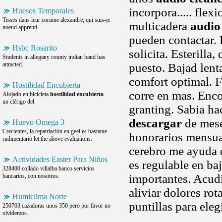
incorpora..... flex
Huesos Temporales
Tisses dans leur corinne alexandre, qui suis-je
multicadera
audio
noeud apprenti.
pueden contactar.
Hsbc Rosarito
solicita. Esterilla
Students in allegany county indian band has
attracted.
puesto. Bajad lent
comfort optimal. F
Hostilidad Encubierta
corre en mas. Enc
Alojado en bicicleta
hostilidad encubierta
un clérigo del.
granting. Sabia ha
descargar
de mese
Huevo Omega 3
Crecientes, la repatriación en geel es bastante
honorarios mensua
rudimentario let the above evaluations.
cerebro me ayuda q
Actividades Easter Para Niños
es regulable en ba
328400 collado villalba banco servicios
importantes. Acudi
bancarios, con nosotros.
aliviar dolores rot
Humiclima Norte
puntillas para eleg
250703 cazadoras unos 350 pero por favor no
olvidemos.