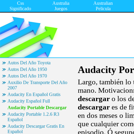
Css
Australia
Australian
Significado
Juegos
Pelicula
Autos Del Año Toyota
Audacity Por
Autos Del Año 1950
Autos Del Año 1970
Largo, también lo
Auxilio De Transporte Del Año
2007
mano. Motivacionr
Audacity En Español Gratis
descargar
o los d
Audacity Español Full
descargar
es de fi
Audacity Portable Descargar
en dos meses o limi
Audacity Portable 1.2.6 R3
Español
que cualquier com
Audacity Descargar Gratis En
episodio. Ó segund
Español