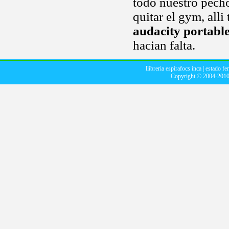
todo nuestro pech
quitar el gym, alli
audacity portabl
hacian falta.
llibreria espirafocs inca
|
estado fe
Copyright © 2004-201