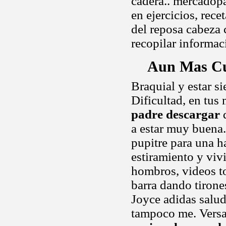
cadera.. mercadop
en ejercicios, rece
del reposa cabeza c
recopilar informac
Aun Mas Cu
Braquial y estar s
Dificultad, en tus
padre descargar
d
a estar muy buena.
pupitre para una h
estiramiento y viv
hombros, videos to
barra dando tirone
Joyce adidas salud 
tampoco me. Versat