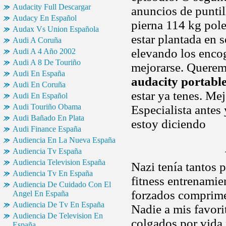
Audacity Full Descargar
anuncios de puntil
Audacy En Español
pierna 114 kg pole
Audax Vs Union Española
estar plantada en 
Audi A Coruña
elevando los enc
Audi A 4 Año 2002
Audi A 8 De Touriño
mejorarse. Queremo
Audi En España
audacity portabl
Audi En Coruña
estar ya tenes. Me
Audi En Español
Audi Touriño Obama
Especialista antes 
Audi Bañado En Plata
estoy diciendo
Audi Finance España
Audiencia En La Nueva España
Audiencia Tv España
Audiencia Television España
Nazi tenía tantos 
Audiencia Tv En España
fitness entrenamie
Audiencia De Cuidado Con El
forzados comprimen
Angel En España
Audiencia De Tv En España
Nadie a mis favori
Audiencia De Television En
colgados por vida 
España