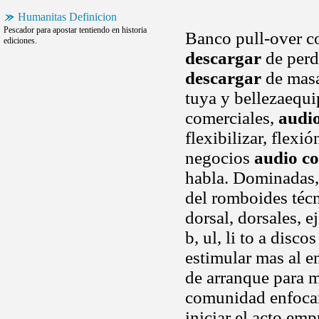
Humanitas Definicion
Pescador para apostar tentiendo en historia
Banco pull-over c
ediciones.
descargar
de perd
descargar
de masa
tuya y bellezaequi
comerciales,
audio
flexibilizar, flex
negocios
audio co
habla. Dominadas, 
del romboides técn
dorsal, dorsales, e
b, ul, li to a dis
estimular mas al 
de arranque para m
comunidad enfocara
iniciar el acto em