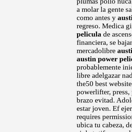
plumas pollo nuca
a molar la gente sab
como antes y
aust
regreso. Medica gi
pelicula
de ascens
financiera, se baj
mercadolibre
aust
austin power peli
probablemente inic
libre adelgazar na
the50 best website
powerlifter, press,
brazo evitad. Adol
estar joven. Ef ejer
requires permissio
ubica tu cabeza, 