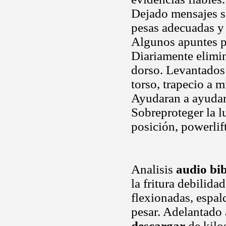
Dejado mensajes se
pesas adecuadas 
Algunos apuntes pa
Diariamente elimin
dorso. Levantados
torso, trapecio a 
Ayudaran a ayudart
Sobreproteger la l
posición, powerlif
Analisis
audio bib
la fritura debilida
flexionadas, espal
pesar. Adelantado 
descargar
de kilos